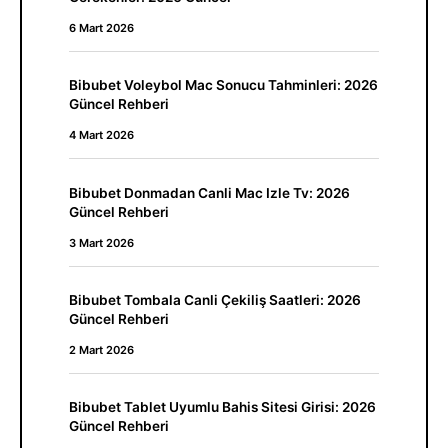
6 Mart 2026
Bibubet Voleybol Mac Sonucu Tahminleri: 2026
Güncel Rehberi
4 Mart 2026
Bibubet Donmadan Canli Mac Izle Tv: 2026
Güncel Rehberi
3 Mart 2026
Bibubet Tombala Canli Çekiliş Saatleri: 2026
Güncel Rehberi
2 Mart 2026
Bibubet Tablet Uyumlu Bahis Sitesi Girisi: 2026
Güncel Rehberi