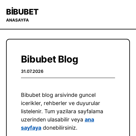
BIBUBET
ANASAYFA
Bibubet Blog
31.07.2026
Bibubet blog arsivinde guncel
icerikler, rehberler ve duyurular
listelenir. Tum yazilara sayfalama
uzerinden ulasabilir veya
ana
sayfaya
donebilirsiniz.