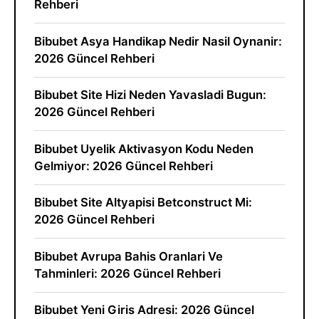
Rehberi
Bibubet Asya Handikap Nedir Nasil Oynanir:
2026 Güncel Rehberi
Bibubet Site Hizi Neden Yavasladi Bugun:
2026 Güncel Rehberi
Bibubet Uyelik Aktivasyon Kodu Neden
Gelmiyor: 2026 Güncel Rehberi
Bibubet Site Altyapisi Betconstruct Mi:
2026 Güncel Rehberi
Bibubet Avrupa Bahis Oranlari Ve
Tahminleri: 2026 Güncel Rehberi
Bibubet Yeni Giris Adresi: 2026 Güncel