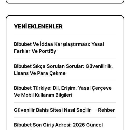
YENI EKLENENLER
Bibubet Ve İddaa Karşılaştırması: Yasal
Farklar Ve Portföy
Bibubet Sıkça Sorulan Sorular: Güvenilirlik,
Lisans Ve Para Çekme
Bibubet Türkiye: Dil, Erişim, Yasal Çerçeve
Ve Mobil Kullanım Bilgileri
Güvenilir Bahis Sitesi Nasıl Seçilir — Rehber
Bibubet Son Giriş Adresi: 2026 Güncel