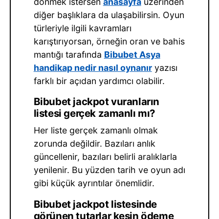
dönmek istersen
anasayfa
üzerinden
diğer başlıklara da ulaşabilirsin. Oyun
türleriyle ilgili kavramları
karıştırıyorsan, örneğin oran ve bahis
mantığı tarafında
Bibubet Asya
handikap nedir nasıl oynanır
yazısı
farklı bir açıdan yardımcı olabilir.
Bibubet jackpot vuranların
listesi gerçek zamanlı mı?
Her liste gerçek zamanlı olmak
zorunda değildir. Bazıları anlık
güncellenir, bazıları belirli aralıklarla
yenilenir. Bu yüzden tarih ve oyun adı
gibi küçük ayrıntılar önemlidir.
Bibubet jackpot listesinde
görünen tutarlar kesin ödeme