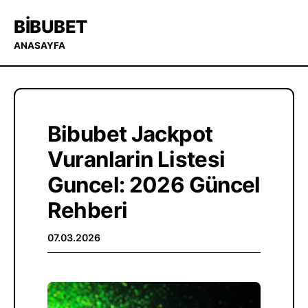
BIBUBET
ANASAYFA
Bibubet Jackpot
Vuranlarin Listesi
Guncel: 2026 Güncel
Rehberi
07.03.2026