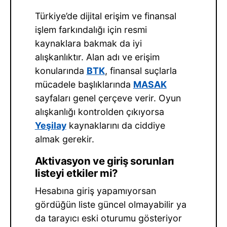
Türkiye’de dijital erişim ve finansal
işlem farkındalığı için resmi
kaynaklara bakmak da iyi
alışkanlıktır. Alan adı ve erişim
konularında
BTK
, finansal suçlarla
mücadele başlıklarında
MASAK
sayfaları genel çerçeve verir. Oyun
alışkanlığı kontrolden çıkıyorsa
Yeşilay
kaynaklarını da ciddiye
almak gerekir.
Aktivasyon ve giriş sorunları
listeyi etkiler mi?
Hesabına giriş yapamıyorsan
gördüğün liste güncel olmayabilir ya
da tarayıcı eski oturumu gösteriyor