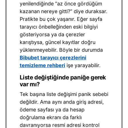
yenilendiğinde “az önce gördüğüm
kazanan nereye gitti?” diye duraksar.
Pratikte bu çok yaşanır. Eğer sayfa
tarayıcı önbelleğinden eski bilgiyi
gösteriyorsa ya da çerezler
karıştıysa, güncel kayıtlar doğru
yüklenmeyebilir. Böyle bir durumda
Bibubet tarayıcı çerezlerini
temizleme rehberi
işe yarayabilir.
Liste değiştiğinde paniğe gerek
var mı?
Tek başına liste değişimi panik sebebi
değildir. Ama aynı anda giriş adresi,
ödeme sayfası ya da hesap
doğrulama ekranı da farklı
davranıyorsa resmi adresi kontrol