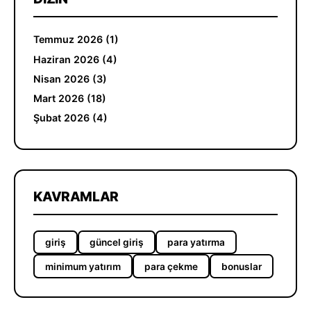
Temmuz 2026 (1)
Haziran 2026 (4)
Nisan 2026 (3)
Mart 2026 (18)
Şubat 2026 (4)
KAVRAMLAR
giriş
güncel giriş
para yatırma
minimum yatırım
para çekme
bonuslar