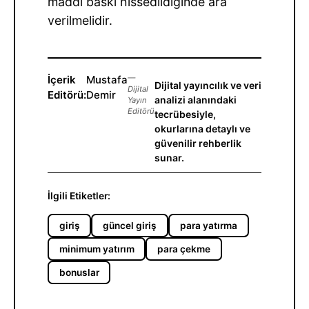
maddi baskı hissedildiğinde ara
verilmelidir.
İçerik
Mustafa
—
Dijital yayıncılık ve veri
Dijital
Editörü:
Demir
analizi alanındaki
Yayın
Editörü
tecrübesiyle,
okurlarına detaylı ve
güvenilir rehberlik
sunar.
İlgili Etiketler:
giriş
güncel giriş
para yatırma
minimum yatırım
para çekme
bonuslar