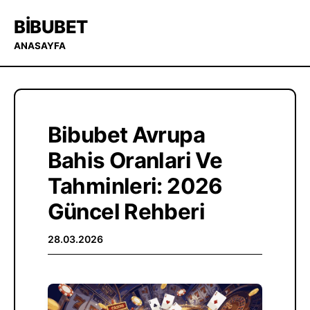
BIBUBET
ANASAYFA
Bibubet Avrupa
Bahis Oranlari Ve
Tahminleri: 2026
Güncel Rehberi
28.03.2026