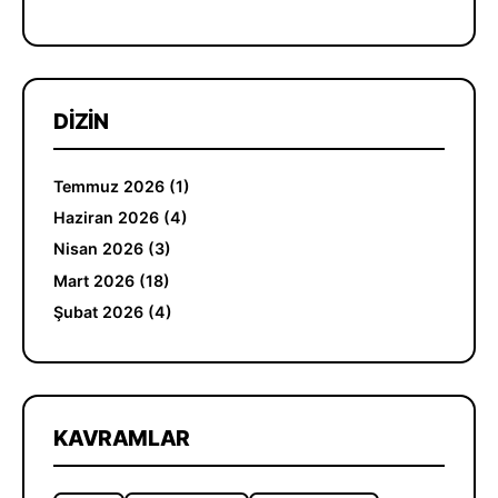
DIZIN
Temmuz 2026 (1)
Haziran 2026 (4)
Nisan 2026 (3)
Mart 2026 (18)
Şubat 2026 (4)
KAVRAMLAR