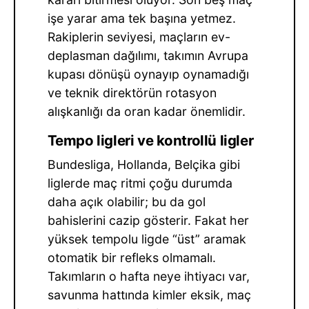
işe yarar ama tek başına yetmez.
Rakiplerin seviyesi, maçların ev-
deplasman dağılımı, takımın Avrupa
kupası dönüşü oynayıp oynamadığı
ve teknik direktörün rotasyon
alışkanlığı da oran kadar önemlidir.
Tempo ligleri ve kontrollü ligler
Bundesliga, Hollanda, Belçika gibi
liglerde maç ritmi çoğu durumda
daha açık olabilir; bu da gol
bahislerini cazip gösterir. Fakat her
yüksek tempolu ligde “üst” aramak
otomatik bir refleks olmamalı.
Takımların o hafta neye ihtiyacı var,
savunma hattında kimler eksik, maç