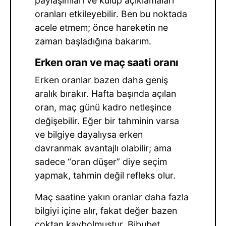
paylaşımları ve kulüp açıklamaları
oranları etkileyebilir. Ben bu noktada
acele etmem; önce hareketin ne
zaman başladığına bakarım.
Erken oran ve maç saati oranı
Erken oranlar bazen daha geniş
aralık bırakır. Hafta başında açılan
oran, maç günü kadro netleşince
değişebilir. Eğer bir tahminin varsa
ve bilgiye dayalıysa erken
davranmak avantajlı olabilir; ama
sadece “oran düşer” diye seçim
yapmak, tahmin değil refleks olur.
Maç saatine yakın oranlar daha fazla
bilgiyi içine alır, fakat değer bazen
çoktan kaybolmuştur. Bibubet