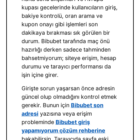
kupası gecelerinde kullanıcıların giriş,
bakiye kontrolü, oran arama ve
kupon onayı gibi işlemleri son
dakikaya bırakması sık görülen bir
durum. Bibubet tarafında maç önü
hazırlığı derken sadece tahminden
bahsetmiyorum; siteye erişim, hesap
durumu ve tarayıcı performansı da
işin içine girer.
Girişte sorun yaşarsan önce adresin
güncel olup olmadığını kontrol etmek
gerekir. Bunun için
Bibubet son
adresi
yazısına veya erişim
probleminde
Bibubet giriş
yapamıyorum çözüm rehberine
bakabilirsin. Tarayıcıda sayfa eski