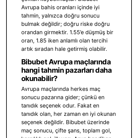
Avrupa bahis oranları içinde iyi
tahmin, yalnızca doğru sonucu
bulmak değildir; doğru riske doğru
orandan girmektir. 1.55’e düşmüş bir
oran, 1.85 iken anlamlı olan tercihi
artık sıradan hale getirmiş olabilir.
Bibubet Avrupa maçlarında
hangi tahmin pazarları daha
okunabilir?
Avrupa maçlarında herkes maç
sonucu pazarına gider; çünkü en
tanıdık seçenek odur. Fakat en
tanıdık olan, her zaman en iyi okunan
seçenek değildir. Bibubet üzerinde
maç sonucu, çifte şans, toplam gol,