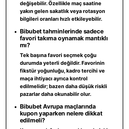
değişebilir. Özellikle maç saatine
yakın gelen sakatlık veya rotasyon
bilgileri oranları hızlı etkileyebilir.
Bibubet tahminlerinde sadece
favori takıma oynamak mantıklı
mı?
Tek başına favori seçmek çoğu
durumda yeterli değildir. Favorinin
fikstür yoğunluğu, kadro tercihi ve
maça ihtiyacı ayrıca kontrol
edilmelidir; bazen daha düşük riskli
pazarlar daha okunabilir olur.
Bibubet Avrupa maçlarında
kupon yaparken nelere dikkat
edilmeli?