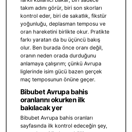
takım adını görür, biri son skorları
kontrol eder, biri de sakatlık, fikstür
yoğunluğu, deplasman temposu ve
oran hareketini birlikte okur. Pratikte
farkı yaratan da bu üçüncü bakış
olur. Ben burada önce oranı değil,
oranın neden orada durduğunu
anlamaya çalışırım; çünkü Avrupa
liglerinde isim gücü bazen gerçek
maç temposunun önüne geçer.
Bibubet Avrupa bahis
oranlarını okurken ilk
bakılacak yer
Bibubet Avrupa bahis oranları
sayfasında ilk kontrol edeceğin şey,