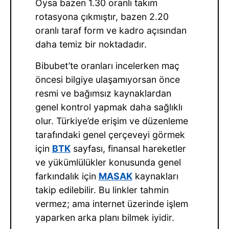
Oysa bazen 1.30 oranlı takım
rotasyona çıkmıştır, bazen 2.20
oranlı taraf form ve kadro açısından
daha temiz bir noktadadır.
Bibubet’te oranları incelerken maç
öncesi bilgiye ulaşamıyorsan önce
resmi ve bağımsız kaynaklardan
genel kontrol yapmak daha sağlıklı
olur. Türkiye’de erişim ve düzenleme
tarafındaki genel çerçeveyi görmek
için
BTK
sayfası, finansal hareketler
ve yükümlülükler konusunda genel
farkındalık için
MASAK
kaynakları
takip edilebilir. Bu linkler tahmin
vermez; ama internet üzerinde işlem
yaparken arka planı bilmek iyidir.