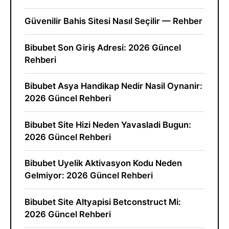
Güvenilir Bahis Sitesi Nasıl Seçilir — Rehber
Bibubet Son Giriş Adresi: 2026 Güncel
Rehberi
Bibubet Asya Handikap Nedir Nasil Oynanir:
2026 Güncel Rehberi
Bibubet Site Hizi Neden Yavasladi Bugun:
2026 Güncel Rehberi
Bibubet Uyelik Aktivasyon Kodu Neden
Gelmiyor: 2026 Güncel Rehberi
Bibubet Site Altyapisi Betconstruct Mi:
2026 Güncel Rehberi