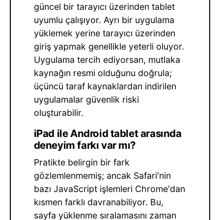
güncel bir tarayıcı üzerinden tablet
uyumlu çalışıyor. Ayrı bir uygulama
yüklemek yerine tarayıcı üzerinden
giriş yapmak genellikle yeterli oluyor.
Uygulama tercih ediyorsan, mutlaka
kaynağın resmi olduğunu doğrula;
üçüncü taraf kaynaklardan indirilen
uygulamalar güvenlik riski
oluşturabilir.
iPad ile Android tablet arasında
deneyim farkı var mı?
Pratikte belirgin bir fark
gözlemlenmemiş; ancak Safari'nin
bazı JavaScript işlemleri Chrome'dan
kısmen farklı davranabiliyor. Bu,
sayfa yüklenme sıralamasını zaman