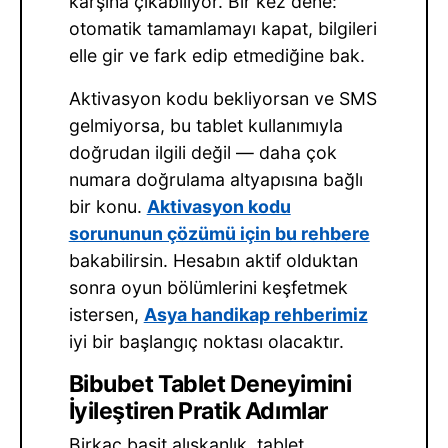
karşına çıkabiliyor. Bir kez dene:
otomatik tamamlamayı kapat, bilgileri
elle gir ve fark edip etmediğine bak.
Aktivasyon kodu bekliyorsan ve SMS
gelmiyorsa, bu tablet kullanımıyla
doğrudan ilgili değil — daha çok
numara doğrulama altyapısına bağlı
bir konu.
Aktivasyon kodu
sorununun çözümü için bu rehbere
bakabilirsin. Hesabın aktif olduktan
sonra oyun bölümlerini keşfetmek
istersen,
Asya handikap rehberimiz
iyi bir başlangıç noktası olacaktır.
Bibubet Tablet Deneyimini
İyileştiren Pratik Adımlar
Birkaç basit alışkanlık, tablet