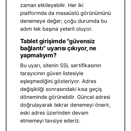
zaman etkileyebilir. Her iki
platformda da masaüstü görünümünü
denemeye değer; çoğu durumda bu
adım tek başına yeterli oluyor.
Tablet girişimde "güvensiz
bağlantı" uyarısı çıkıyor, ne
yapmalıyım?
Bu uyarı, sitenin SSL sertifikasının
tarayıcının güven listesiyle
eşleşmediğini gösteriyor. Adres
değişikliği sonrasındaki kısa geçiş
döneminde görünebilir. Güncel adresi
doğrulayarak tekrar denemeyi önerir,
eski adres üzerinden devam
etmemeyi tavsiye ederiz.