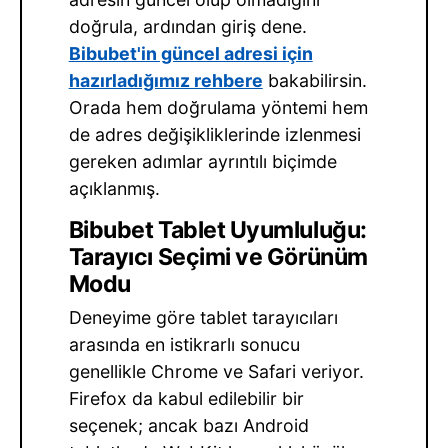
doğrula, ardından giriş dene.
Bibubet'in güncel adresi için
hazırladığımız rehbere
bakabilirsin.
Orada hem doğrulama yöntemi hem
de adres değişikliklerinde izlenmesi
gereken adımlar ayrıntılı biçimde
açıklanmış.
Bibubet Tablet Uyumluluğu:
Tarayıcı Seçimi ve Görünüm
Modu
Deneyime göre tablet tarayıcıları
arasında en istikrarlı sonucu
genellikle Chrome ve Safari veriyor.
Firefox da kabul edilebilir bir
seçenek; ancak bazı Android