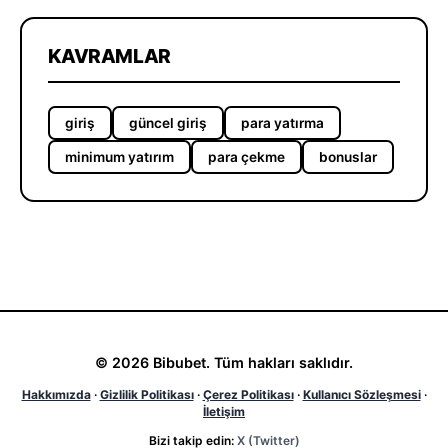
KAVRAMLAR
giriş
güncel giriş
para yatırma
minimum yatırım
para çekme
bonuslar
© 2026 Bibubet. Tüm hakları saklıdır.
Hakkımızda
·
Gizlilik Politikası
·
Çerez Politikası
·
Kullanıcı Sözleşmesi
·
İletişim
Bizi takip edin:
X (Twitter)