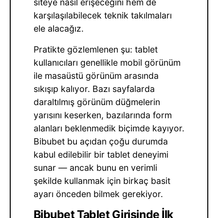
siteye nasıl erişeceğini hem de
karşılaşılabilecek teknik takılmaları
ele alacağız.
Pratikte gözlemlenen şu: tablet
kullanıcıları genellikle mobil görünüm
ile masaüstü görünüm arasında
sıkışıp kalıyor. Bazı sayfalarda
daraltılmış görünüm düğmelerin
yarısını keserken, bazılarında form
alanları beklenmedik biçimde kayıyor.
Bibubet bu açıdan çoğu durumda
kabul edilebilir bir tablet deneyimi
sunar — ancak bunu en verimli
şekilde kullanmak için birkaç basit
ayarı önceden bilmek gerekiyor.
Bibubet Tablet Girişinde İlk