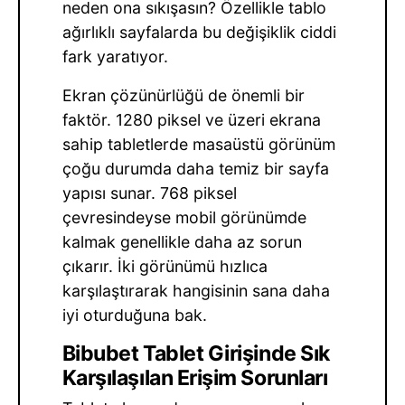
neden ona sıkışasın? Özellikle tablo
ağırlıklı sayfalarda bu değişiklik ciddi
fark yaratıyor.
Ekran çözünürlüğü de önemli bir
faktör. 1280 piksel ve üzeri ekrana
sahip tabletlerde masaüstü görünüm
çoğu durumda daha temiz bir sayfa
yapısı sunar. 768 piksel
çevresindeyse mobil görünümde
kalmak genellikle daha az sorun
çıkarır. İki görünümü hızlıca
karşılaştırarak hangisinin sana daha
iyi oturduğuna bak.
Bibubet Tablet Girişinde Sık
Karşılaşılan Erişim Sorunları