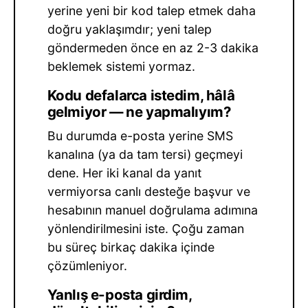
yerine yeni bir kod talep etmek daha
doğru yaklaşımdır; yeni talep
göndermeden önce en az 2-3 dakika
beklemek sistemi yormaz.
Kodu defalarca istedim, hâlâ
gelmiyor — ne yapmalıyım?
Bu durumda e-posta yerine SMS
kanalına (ya da tam tersi) geçmeyi
dene. Her iki kanal da yanıt
vermiyorsa canlı desteğe başvur ve
hesabının manuel doğrulama adımına
yönlendirilmesini iste. Çoğu zaman
bu süreç birkaç dakika içinde
çözümleniyor.
Yanlış e-posta girdim,