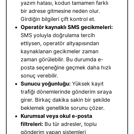
yazım hatası, kodun tamamen farklı
bir adrese gitmesine neden olur.
Girdiğin bilgileri çift kontrol et.
Operatör kaynaklı SMS gecikmeleri:
SMS yoluyla doğrulama tercih
ettiysen, operatör altyapısından
kaynaklanan gecikmeler zaman
zaman görülebilir. Bu durumda e-
posta seçeneğine geçmek daha hızlı
sonuç verebilir.
Sunucu yoğunluğu:
Yüksek kayıt
trafiği dönemlerinde gönderim sıraya
girer. Birkaç dakika sakin bir şekilde
beklemek genellikle sorunu çözer.
Kurumsal veya okul e-posta
filtreleri:
Bu tür adresler, toplu
gönderim yapan sistemleri