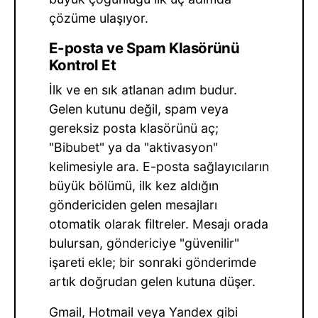
çözüme ulaşıyor.
E-posta ve Spam Klasörünü
Kontrol Et
İlk ve en sık atlanan adım budur.
Gelen kutunu değil, spam veya
gereksiz posta klasörünü aç;
"Bibubet" ya da "aktivasyon"
kelimesiyle ara. E-posta sağlayıcıların
büyük bölümü, ilk kez aldığın
göndericiden gelen mesajları
otomatik olarak filtreler. Mesajı orada
bulursan, göndericiye "güvenilir"
işareti ekle; bir sonraki gönderimde
artık doğrudan gelen kutuna düşer.
Gmail, Hotmail veya Yandex gibi