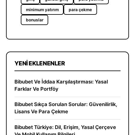
minimum yatırım
para çekme
bonuslar
YENI EKLENENLER
Bibubet Ve İddaa Karşılaştırması: Yasal
Farklar Ve Portföy
Bibubet Sıkça Sorulan Sorular: Güvenilirlik,
Lisans Ve Para Çekme
Bibubet Türkiye: Dil, Erişim, Yasal Çerçeve
Ve Mobil Kullanım Bilgileri