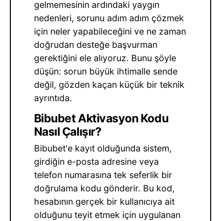
gelmemesinin ardındaki yaygın
nedenleri, sorunu adım adım çözmek
için neler yapabileceğini ve ne zaman
doğrudan desteğe başvurman
gerektiğini ele alıyoruz. Bunu şöyle
düşün: sorun büyük ihtimalle sende
değil, gözden kaçan küçük bir teknik
ayrıntıda.
Bibubet Aktivasyon Kodu
Nasıl Çalışır?
Bibubet'e kayıt olduğunda sistem,
girdiğin e-posta adresine veya
telefon numarasına tek seferlik bir
doğrulama kodu gönderir. Bu kod,
hesabının gerçek bir kullanıcıya ait
olduğunu teyit etmek için uygulanan