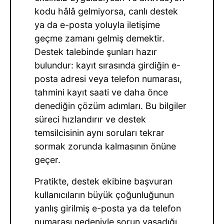
kodu hâlâ gelmiyorsa, canlı destek
ya da e-posta yoluyla iletişime
geçme zamanı gelmiş demektir.
Destek talebinde şunları hazır
bulundur: kayıt sırasında girdiğin e-
posta adresi veya telefon numarası,
tahmini kayıt saati ve daha önce
denediğin çözüm adımları. Bu bilgiler
süreci hızlandırır ve destek
temsilcisinin aynı soruları tekrar
sormak zorunda kalmasının önüne
geçer.
Pratikte, destek ekibine başvuran
kullanıcıların büyük çoğunluğunun
yanlış girilmiş e-posta ya da telefon
numarası nedeniyle sorun yaşadığı