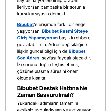
sayfasına yönlendirilip oradan
ilerliyorsan bambaşka bir sorunla
karşı karşıyasın demektir.
Bibubet
'e erişimde farklı bir engel
yaşıyorsan,
Bibubet Resmi Siteye
Giriş Yapamıyorum
başlıklı rehbere
göz atabilirsin. Adres değişikliğine
ilişkin güncel bilgi için de
Bibubet
Son Adresi
sayfası faydalı olacaktır.
İki sorunu doğru teşhis etmek,
çözüme ulaşma süresini önemli
ölçüde kısaltır.
Bibubet Destek Hattına Ne
Zaman Başvurulmalı?
Yukarıdaki adımların tamamını
eksiksiz uyguladıysan ve aktivasyon