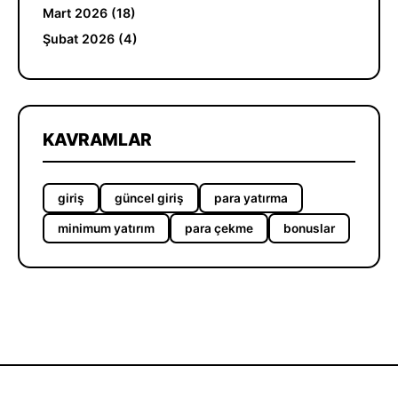
Mart 2026 (18)
Şubat 2026 (4)
KAVRAMLAR
giriş
güncel giriş
para yatırma
minimum yatırım
para çekme
bonuslar