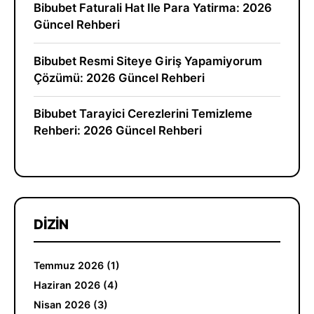
Bibubet Faturali Hat Ile Para Yatirma: 2026
Güncel Rehberi
Bibubet Resmi Siteye Giriş Yapamiyorum
Çözümü: 2026 Güncel Rehberi
Bibubet Tarayici Cerezlerini Temizleme
Rehberi: 2026 Güncel Rehberi
DIZIN
Temmuz 2026 (1)
Haziran 2026 (4)
Nisan 2026 (3)