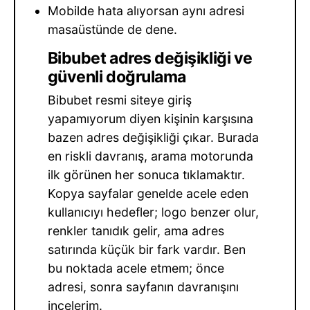
Mobilde hata alıyorsan aynı adresi
masaüstünde de dene.
Bibubet adres değişikliği ve
güvenli doğrulama
Bibubet resmi siteye giriş
yapamıyorum diyen kişinin karşısına
bazen adres değişikliği çıkar. Burada
en riskli davranış, arama motorunda
ilk görünen her sonuca tıklamaktır.
Kopya sayfalar genelde acele eden
kullanıcıyı hedefler; logo benzer olur,
renkler tanıdık gelir, ama adres
satırında küçük bir fark vardır. Ben
bu noktada acele etmem; önce
adresi, sonra sayfanın davranışını
incelerim.