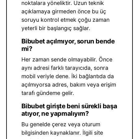
noktalara yöneliktir. Uzun teknik
açıklamaya girmeden önce bu üç
soruyu kontrol etmek çoğu zaman
yeterli bir başlangıç sağlar.
Bibubet açılmıyor, sorun bende
mi?
Her zaman sende olmayabilir. Önce
aynı adresi farklı tarayıcıda, sonra
mobil veriyle dene. İki bağlantıda da
açılmıyorsa adres, bakım veya erişim
tarafı gündeme gelir.
Bibubet girişte beni sürekli başa
atıyor, ne yapmalıyım?
Bu genelde çerez veya oturum
bilgisinden kaynaklanır. İlgili site