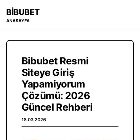
BIBUBET
ANASAYFA
Bibubet Resmi
Siteye Giriş
Yapamiyorum
Çözümü: 2026
Güncel Rehberi
18.03.2026