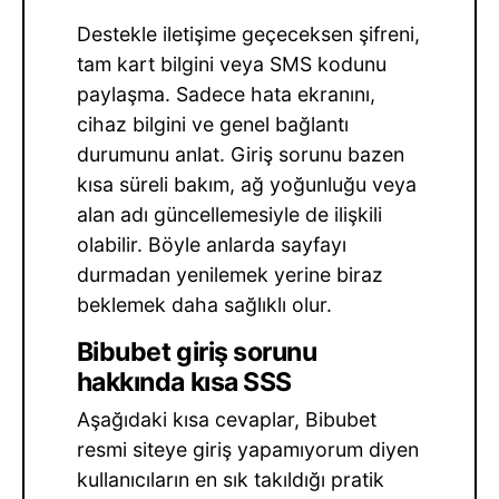
Destekle iletişime geçeceksen şifreni,
tam kart bilgini veya SMS kodunu
paylaşma. Sadece hata ekranını,
cihaz bilgini ve genel bağlantı
durumunu anlat. Giriş sorunu bazen
kısa süreli bakım, ağ yoğunluğu veya
alan adı güncellemesiyle de ilişkili
olabilir. Böyle anlarda sayfayı
durmadan yenilemek yerine biraz
beklemek daha sağlıklı olur.
Bibubet giriş sorunu
hakkında kısa SSS
Aşağıdaki kısa cevaplar, Bibubet
resmi siteye giriş yapamıyorum diyen
kullanıcıların en sık takıldığı pratik