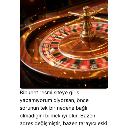
Bibubet resmi siteye giriş
yapamıyorum diyorsan, önce
sorunun tek bir nedene bağlı
olmadığını bilmek iyi olur. Bazen
adres değişmiştir, bazen tarayıcı eski