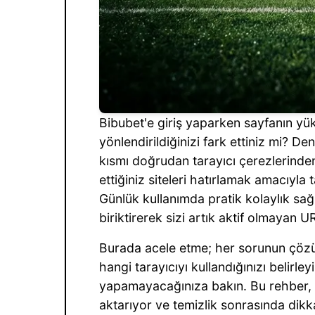
Bibubet'e giriş yaparken sayfanın yük
yönlendirildiğinizi fark ettiniz mi? De
kısmı doğrudan tarayıcı çerezlerinde
ettiğiniz siteleri hatırlamak amacıyla 
Günlük kullanımda pratik kolaylık sağ
biriktirerek sizi artık aktif olmayan UR
Burada acele etme; her sorunun çözü
hangi tarayıcıyı kullandığınızı belirle
yapamayacağınıza bakın. Bu rehber, Ch
aktarıyor ve temizlik sonrasında dikk