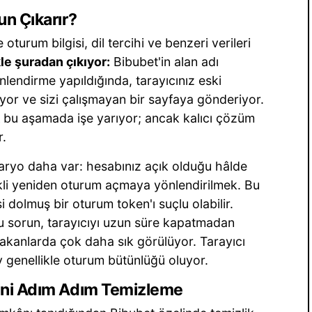
un Çıkarır?
oturum bilgisi, dil tercihi ve benzeri verileri
le şuradan çıkıyor:
Bibubet'in alan adı
nlendirme yapıldığında, tarayıcınız eski
yor ve sizi çalışmayan bir sayfaya gönderiyor.
bu aşamada işe yarıyor; ancak kalıcı çözüm
r.
enaryo daha var: hesabınız açık olduğu hâlde
li yeniden oturum açmaya yönlendirilmek. Bu
dolmuş bir oturum token'ı suçlu olabilir.
u sorun, tarayıcıyı uzun süre kapatmadan
rakanlarda çok daha sık görülüyor. Tarayıcı
y genellikle oturum bütünlüğü oluyor.
ini Adım Adım Temizleme