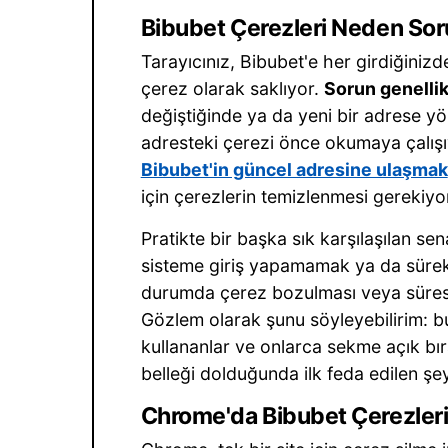
Bibubet Çerezleri Neden Sor
Tarayıcınız, Bibubet'e her girdiğinizde 
çerez olarak saklıyor.
Sorun genellik
değiştiğinde ya da yeni bir adrese yö
adresteki çerezi önce okumaya çalışı
Bibubet'in güncel adresine ulaşmak
için çerezlerin temizlenmesi gerekiyo
Pratikte bir başka sık karşılaşılan s
sisteme giriş yapamamak ya da sürek
durumda çerez bozulması veya süresi 
Gözlem olarak şunu söyleyebilirim: b
kullananlar ve onlarca sekme açık bı
belleği dolduğunda ilk feda edilen şe
Chrome'da Bibubet Çerezler