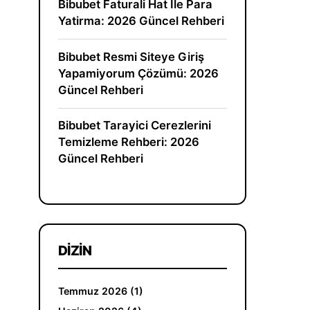
Bibubet Faturali Hat Ile Para
Yatirma: 2026 Güncel Rehberi
Bibubet Resmi Siteye Giriş
Yapamiyorum Çözümü: 2026
Güncel Rehberi
Bibubet Tarayici Cerezlerini
Temizleme Rehberi: 2026
Güncel Rehberi
DIZIN
Temmuz 2026 (1)