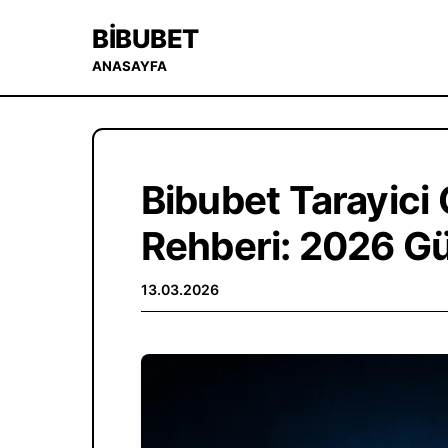
BIBUBET
ANASAYFA
Bibubet Tarayici
Rehberi: 2026 G
13.03.2026