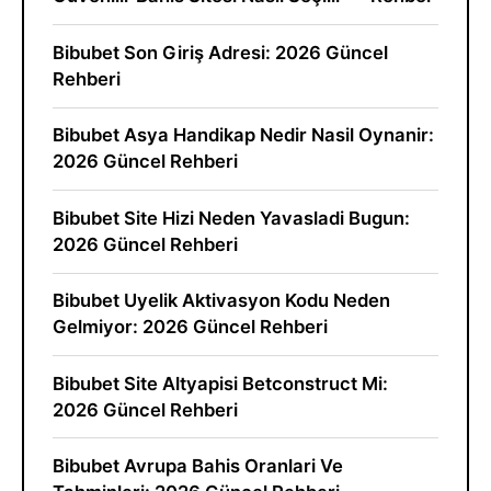
Bibubet Son Giriş Adresi: 2026 Güncel
Rehberi
Bibubet Asya Handikap Nedir Nasil Oynanir:
2026 Güncel Rehberi
Bibubet Site Hizi Neden Yavasladi Bugun:
2026 Güncel Rehberi
Bibubet Uyelik Aktivasyon Kodu Neden
Gelmiyor: 2026 Güncel Rehberi
Bibubet Site Altyapisi Betconstruct Mi:
2026 Güncel Rehberi
Bibubet Avrupa Bahis Oranlari Ve