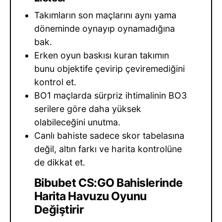
Takımların son maçlarını aynı yama
döneminde oynayıp oynamadığına
bak.
Erken oyun baskısı kuran takımın
bunu objektife çevirip çeviremediğini
kontrol et.
BO1 maçlarda sürpriz ihtimalinin BO3
serilere göre daha yüksek
olabileceğini unutma.
Canlı bahiste sadece skor tabelasına
değil, altın farkı ve harita kontrolüne
de dikkat et.
Bibubet CS:GO Bahislerinde
Harita Havuzu Oyunu
Değiştirir