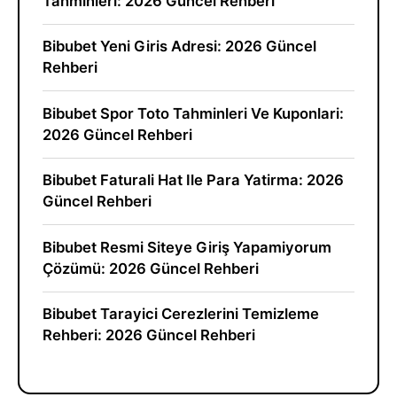
Tahminleri: 2026 Güncel Rehberi
Bibubet Yeni Giris Adresi: 2026 Güncel
Rehberi
Bibubet Spor Toto Tahminleri Ve Kuponlari:
2026 Güncel Rehberi
Bibubet Faturali Hat Ile Para Yatirma: 2026
Güncel Rehberi
Bibubet Resmi Siteye Giriş Yapamiyorum
Çözümü: 2026 Güncel Rehberi
Bibubet Tarayici Cerezlerini Temizleme
Rehberi: 2026 Güncel Rehberi