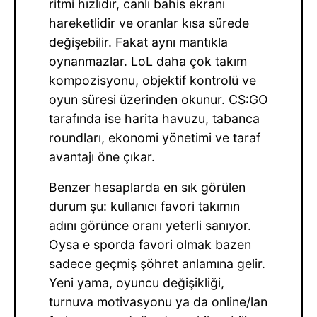
ritmi hızlıdır, canlı bahis ekranı
hareketlidir ve oranlar kısa sürede
değişebilir. Fakat aynı mantıkla
oynanmazlar. LoL daha çok takım
kompozisyonu, objektif kontrolü ve
oyun süresi üzerinden okunur. CS:GO
tarafında ise harita havuzu, tabanca
roundları, ekonomi yönetimi ve taraf
avantajı öne çıkar.
Benzer hesaplarda en sık görülen
durum şu: kullanıcı favori takımın
adını görünce oranı yeterli sanıyor.
Oysa e sporda favori olmak bazen
sadece geçmiş şöhret anlamına gelir.
Yeni yama, oyuncu değişikliği,
turnuva motivasyonu ya da online/lan