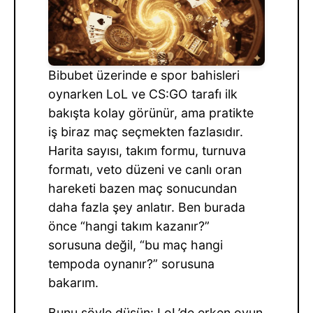
Bibubet üzerinde e spor bahisleri
oynarken LoL ve CS:GO tarafı ilk
bakışta kolay görünür, ama pratikte
iş biraz maç seçmekten fazlasıdır.
Harita sayısı, takım formu, turnuva
formatı, veto düzeni ve canlı oran
hareketi bazen maç sonucundan
daha fazla şey anlatır. Ben burada
önce “hangi takım kazanır?”
sorusuna değil, “bu maç hangi
tempoda oynanır?” sorusuna
bakarım.
Bunu şöyle düşün: LoL’de erken oyun