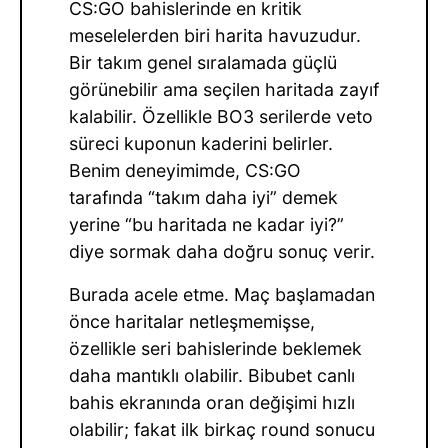
CS:GO bahislerinde en kritik
meselelerden biri harita havuzudur.
Bir takım genel sıralamada güçlü
görünebilir ama seçilen haritada zayıf
kalabilir. Özellikle BO3 serilerde veto
süreci kuponun kaderini belirler.
Benim deneyimimde, CS:GO
tarafında “takım daha iyi” demek
yerine “bu haritada ne kadar iyi?”
diye sormak daha doğru sonuç verir.
Burada acele etme. Maç başlamadan
önce haritalar netleşmemişse,
özellikle seri bahislerinde beklemek
daha mantıklı olabilir. Bibubet canlı
bahis ekranında oran değişimi hızlı
olabilir; fakat ilk birkaç round sonucu