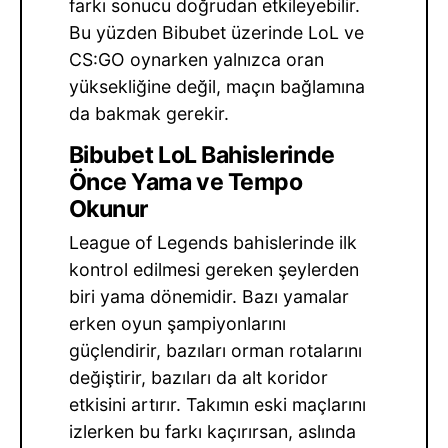
farkı sonucu doğrudan etkileyebilir.
Bu yüzden Bibubet üzerinde LoL ve
CS:GO oynarken yalnızca oran
yüksekliğine değil, maçın bağlamına
da bakmak gerekir.
Bibubet LoL Bahislerinde
Önce Yama ve Tempo
Okunur
League of Legends bahislerinde ilk
kontrol edilmesi gereken şeylerden
biri yama dönemidir. Bazı yamalar
erken oyun şampiyonlarını
güçlendirir, bazıları orman rotalarını
değiştirir, bazıları da alt koridor
etkisini artırır. Takımın eski maçlarını
izlerken bu farkı kaçırırsan, aslında